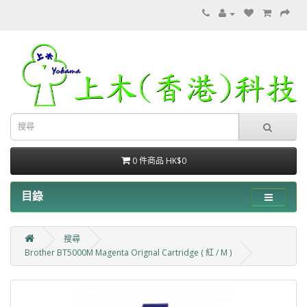
0 件商品 HK$0
目錄
搜尋
Brother BT5000M Magenta Orignal Cartridge ( 紅 / M )