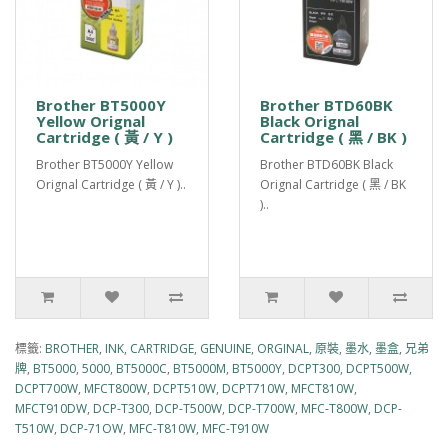
Brother BT5000Y
Brother BTD60BK
Yellow Orignal
Black Orignal
Cartridge ( 黃 / Y )
Cartridge ( 黑 / BK )
Brother BT5000Y Yellow
Brother BTD60BK Black
Orignal Cartridge ( 黃 / Y )..
Orignal Cartridge ( 黑 / BK
)..
標籤:
BROTHER
,
INK
,
CARTRIDGE
,
GENUINE
,
ORGINAL
,
原裝
,
墨水
,
墨盒
,
兄弟
牌
,
BT5000
,
5000
,
BT5000C
,
BT5000M
,
BT5000Y
,
DCPT300
,
DCPT500W
,
DCPT700W
,
MFCT800W
,
DCPT510W
,
DCPT710W
,
MFCT810W
,
MFCT910DW
,
DCP-T300
,
DCP-T500W
,
DCP-T700W
,
MFC-T800W
,
DCP-
T510W
,
DCP-71OW
,
MFC-T810W
,
MFC-T910W