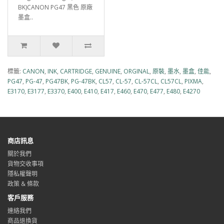
BK)CANON PG47 黑色 原廠
墨盒..
標籤:
CANON
,
INK
,
CARTRIDGE
,
GENUINE
,
ORGINAL
,
原裝
,
墨水
,
墨盒
,
佳能
,
PG47
,
PG-47
,
PG47BK
,
PG-47BK
,
CL57
,
CL-57
,
CL-57CL
,
CL57CL
,
PIXMA
,
E3170
,
E3177
,
E3370
,
E400
,
E410
,
E417
,
E460
,
E470
,
E477
,
E480
,
E4270
商店訊息
關於我們
貨物交收事項
隱私權聲明
政策 & 條款
客戶服務
連絡我們
商品退換貨