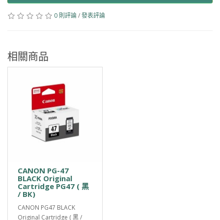
0 則評論
/
發表評論
相關商品
CANON PG-47
BLACK Original
Cartridge PG47 ( 黑
/ BK)
CANON PG47 BLACK
Original Cartridge ( 黑 /