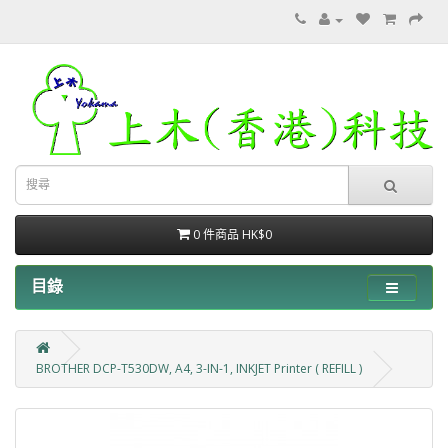
0 件商品 HK$0
目錄
BROTHER DCP-T530DW, A4, 3-IN-1, INKJET Printer ( REFILL )