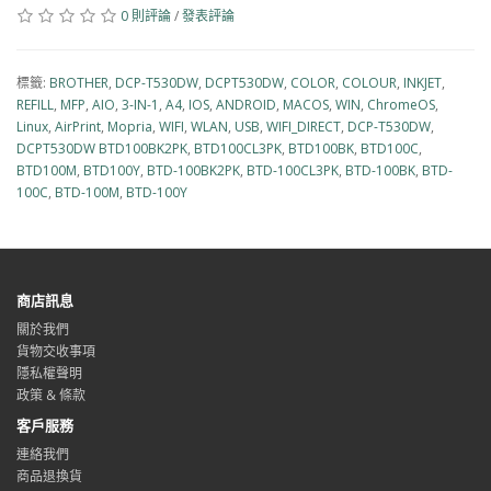
0 則評論
/
發表評論
標籤:
BROTHER
,
DCP-T530DW
,
DCPT530DW
,
COLOR
,
COLOUR
,
INKJET
,
REFILL
,
MFP
,
AIO
,
3-IN-1
,
A4
,
IOS
,
ANDROID
,
MACOS
,
WIN
,
ChromeOS
,
Linux
,
AirPrint
,
Mopria
,
WIFI
,
WLAN
,
USB
,
WIFI_DIRECT
,
DCP-T530DW
,
DCPT530DW BTD100BK2PK
,
BTD100CL3PK
,
BTD100BK
,
BTD100C
,
BTD100M
,
BTD100Y
,
BTD-100BK2PK
,
BTD-100CL3PK
,
BTD-100BK
,
BTD-
100C
,
BTD-100M
,
BTD-100Y
商店訊息
關於我們
貨物交收事項
隱私權聲明
政策 & 條款
客戶服務
連絡我們
商品退換貨