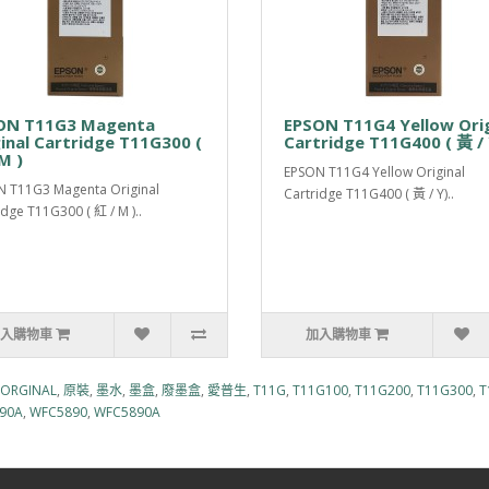
ON T11G3 Magenta
EPSON T11G4 Yellow Orig
inal Cartridge T11G300 (
Cartridge T11G400 ( 黃 / 
M )
EPSON T11G4 Yellow Original
 T11G3 Magenta Original
Cartridge T11G400 ( 黃 / Y)..
idge T11G300 ( 紅 / M )..
入購物車
加入購物車
ORGINAL
,
原裝
,
墨水
,
墨盒
,
廢墨盒
,
愛普生
,
T11G
,
T11G100
,
T11G200
,
T11G300
,
T
90A
,
WFC5890
,
WFC5890A