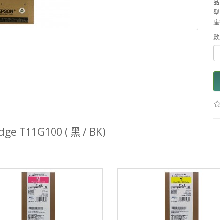
品
型 
庫
數
dge T11G100 ( 黑 / BK)