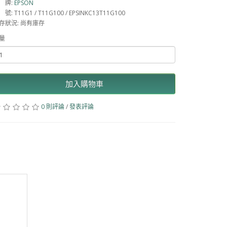
 牌:
EPSON
號: T11G1 / T11G100 / EPSINKC13T11G100
存狀況: 尚有庫存
量
加入購物車
0 則評論
/
發表評論