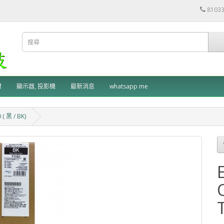
8103
材
顯示器, 投影機
最新消息
whatsapp me
( 黑 / BK)