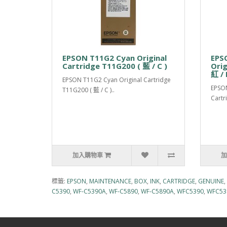
EPSON T11G2 Cyan Original
EPS
Cartridge T11G200 ( 藍 / C )
Orig
紅 / 
EPSON T11G2 Cyan Original Cartridge
EPSON
T11G200 ( 藍 / C )..
Cartr
加入購物車
加
標籤:
EPSON
,
MAINTENANCE
,
BOX
,
INK
,
CARTRIDGE
,
GENUINE
,
C5390
,
WF-C5390A
,
WF-C5890
,
WF-C5890A
,
WFC5390
,
WFC53