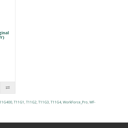
inal
Y)
11G400
,
T11G1
,
T11G2
,
T11G3
,
T11G4
,
WorkForce_Pro
,
WF-