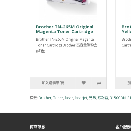
Brother TN-265M Original
Brot
Magenta Toner Cartridge
Yell
Brother TN-265M Original Magenta
Broth
Toner CartridgeBrother 高容量碳粉盒
Cart
(紅色)..
加入購物車
加
標籤:
Brother
,
Toner
,
laser
,
laserjet
,
兄弟
,
碳粉盒
,
3150CDN
,
3
商店訊息
客戶服務