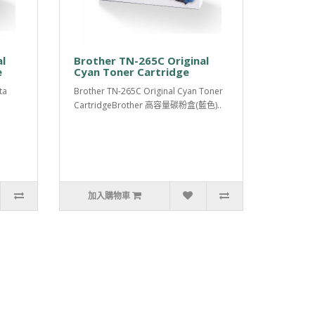
l
Brother TN-265C Original
e
Cyan Toner Cartridge
ta
Brother TN-265C Original Cyan Toner
CartridgeBrother 高容量碳粉盒(藍色)..
加入購物車