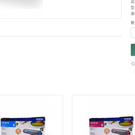
品
型 
庫
數