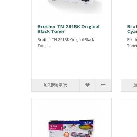
Brother TN-261BK Original
Brot
Black Toner
Cya
Brother TN-261BK Original Black
Broth
Toner ..
Toner
加入購物車
加