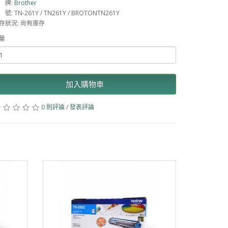
 牌:
Brother
號: TN-261Y / TN261Y / BROTONTN261Y
存狀況: 尚有庫存
量
加入購物車
0 則評論
/
發表評論