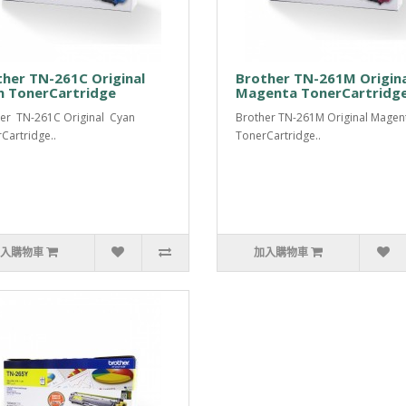
her TN-261C Original
Brother TN-261M Origina
n TonerCartridge
Magenta TonerCartridg
er TN-261C Original Cyan
Brother TN-261M Original Magen
Cartridge..
TonerCartridge..
入購物車
加入購物車