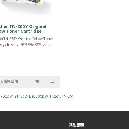
her TN-265Y Original
ow Toner Cartridge
erTN-265Y Original Yellow Toner
ridge Brother 高容量碳粉盒(黃色)..
入購物車
170CDW
,
9140CDN
,
9330CDW
,
TN261
,
TN-261
其他服務