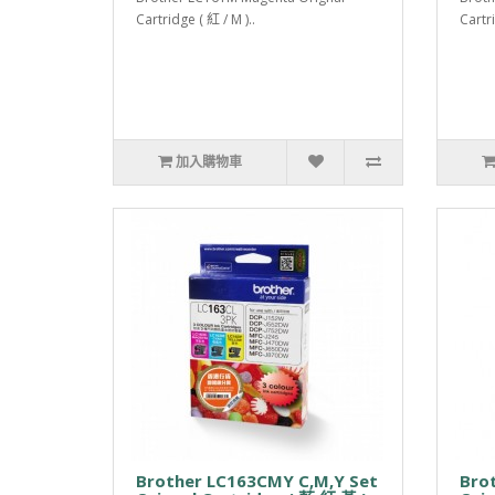
Cartridge ( 紅 / M )..
Cartri
加入購物車
Brother LC163CMY C,M,Y Set
Bro