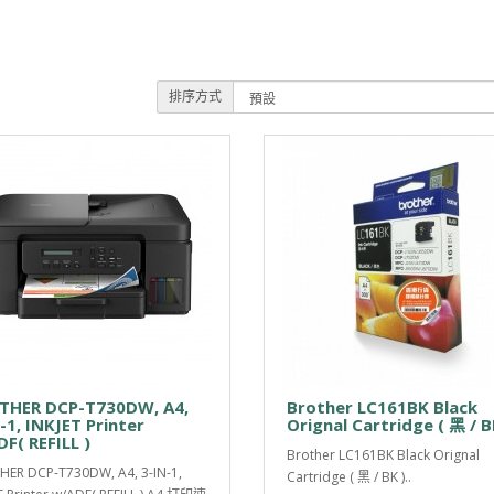
排序方式
THER DCP-T730DW, A4,
Brother LC161BK Black
-1, INKJET Printer
Orignal Cartridge ( 黑 / B
F( REFILL )
Brother LC161BK Black Orignal
ER DCP-T730DW, A4, 3-IN-1,
Cartridge ( 黑 / BK )..