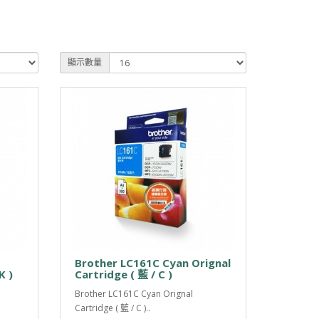
顯示數量
Brother LC161C Cyan Orignal
K )
Cartridge ( 藍 / C )
Brother LC161C Cyan Orignal
Cartridge ( 藍 / C )..