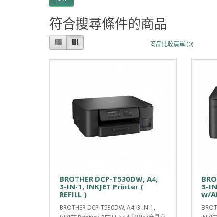
符合搜尋條件的商品
商品比較清單 (0)
BROTHER DCP-T530DW, A4,
BRO
3-IN-1, INKJET Printer (
3-IN
REFILL )
w/AD
BROTHER DCP-T530DW, A4, 3-IN-1,
BROTH