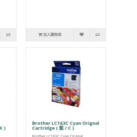
加入購物車
Brother LC163C Cyan Orignal
K )
Cartridge ( 藍 / C )
Brother LC163C Cyan Orignal