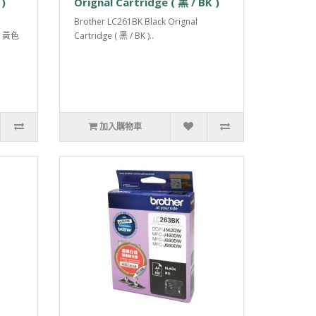
 )
Orignal Cartridge ( 黑 / BK )
Brother LC261BK Black Orignal
3Y 黃色
Cartridge ( 黑 / BK )..
加入購物車