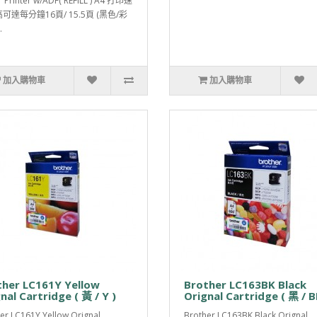
T Printer w/ADF( REFILL ) A4 打印速
可達每分鐘16頁/ 15.5頁 (黑色/彩
.
加入購物車
加入購物車
ther LC161Y Yellow
Brother LC163BK Black
nal Cartridge ( 黃 / Y )
Orignal Cartridge ( 黑 / B
er LC161Y Yellow Orignal
Brother LC163BK Black Orignal