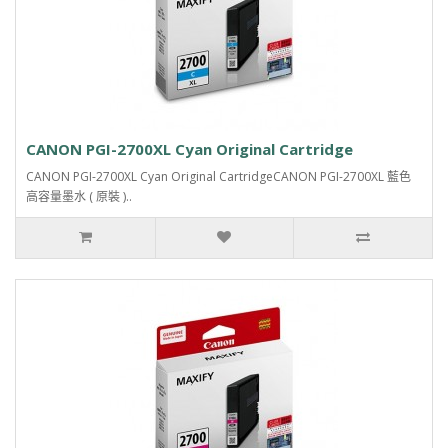
CANON PGI-2700XL Cyan Original Cartridge
CANON PGI-2700XL Cyan Original CartridgeCANON PGI-2700XL 藍色
高容量墨水 ( 原裝 )..