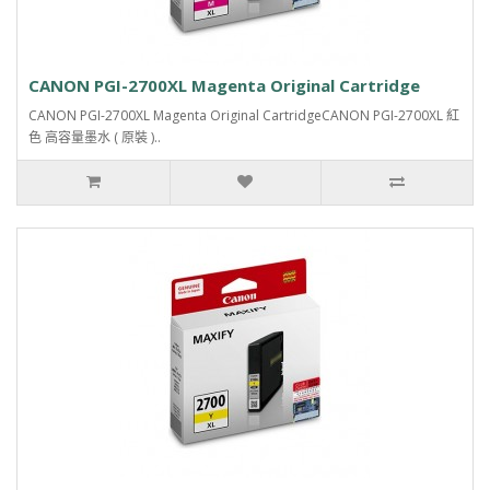
CANON PGI-2700XL Magenta Original Cartridge
CANON PGI-2700XL Magenta Original CartridgeCANON PGI-2700XL 紅
色 高容量墨水 ( 原裝 )..